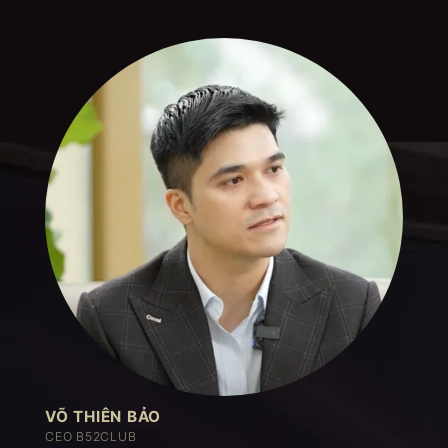
như sau:
Bước 1:
Khởi động trình duyệt Safari trên
thiết bị iPhone, nhập chính xác đường
dẫn vào doanh trại B52club chính chủ và
nhấn vào biểu tượng “Tải app cho iOS”.
Bước 2:
Hệ thống sẽ điều hướng bạn đến
kho ứng dụng App Store thông qua một
lớp bọc trò chơi giải trí thông minh. Hãy
nhấn “Nhận” và quét FaceID/nhập mật
khẩu iCloud để tệp tin tự động tải xuống.
Bước 3:
Sau khi biểu tượng trò chơi xuất
hiện ngoài màn hình, bạn chưa nên khởi
động ngay. Hãy truy cập vào phần “Cài
đặt” của máy chọn “Cài đặt chung” đi
tới mục “Quản lý thiết bị & Cấu hình”
VÕ THIÊN BẢO
click vào nhà phát hành doanh nghiệp và
CEO B52CLUB