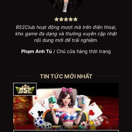
trên thiết bị, chọn mục “Bảo mật và riêng
tư”, tìm phần “Cài đặt ứng dụng không
xác định”, chọn trình duyệt Chrome và
gạt công tắc kích hoạt quyền cho phép
B52Club hoạt động mượt mà trên điện thoại,
cài đặt.
kho game đa dạng và thường xuyên cập nhật
nội dung mới để trải nghiệm.
Sự cố văng ứng dụng đột ngột:
Hiện
tượng này chủ yếu do bộ nhớ đệm
Phạm Anh Tú
/
Chủ cửa hàng thời trang
(Cache) của máy bị tràn. Người chơi hãy
vào phần quản lý ứng dụng, chọn
B52club, tiến hành “Xóa dữ liệu bộ nhớ
TIN TỨC MỚI NHẤT
đệm” rồi khởi động lại nguồn điện thoại
là app sẽ vận hành trơn tru như mới.
Nền Tảng Pháp Lý Uy Tín Quốc Tế
Tạo Nên Thương Hiệu B52club
Được chính thức thành lập và ra mắt thị
trường cá cược trực tuyến vào năm 2020,