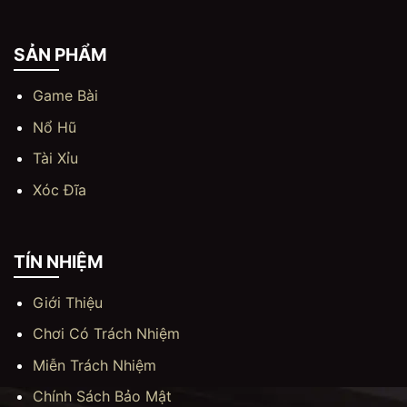
cuộc tấn công mạng từ bên ngoài.
Cơ chế chống gian lận tự động:
Sân chơi
SẢN PHẨM
tích hợp công nghệ AI quét tự động để
Game Bài
phát hiện các tài khoản sử dụng phần
mềm hack, tool dự đoán hoặc có hành vi
Nổ Hũ
đầu cơ trục lợi. Những thiết bị vi phạm sẽ
Tài Xỉu
bị hệ thống kích hoạt chế độ “đóng
băng” ngay lập tức để bảo vệ sự công
Xóc Đĩa
bằng cho phòng game.
Hướng Dẫn Tải App B52club Cho
TÍN NHIỆM
Điện Thoại Tối Ưu Dung Lượng
Giới Thiệu
Để không bỏ lỡ bất kỳ chiến dịch săn hũ
hay đấu bài cân não nào, việc cài đặt ứng
Chơi Có Trách Nhiệm
dụng
B52club
trực tiếp lên điện thoại là giải
Miễn Trách Nhiệm
pháp tối ưu giúp các “phi công” kết nối
thẳng đến doanh trại mà không lo bị chặn
Chính Sách Bảo Mật