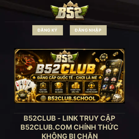
Chuyển
đến
nội
dung
ĐĂNG KÝ
ĐĂNG NHẬP
B52CLUB - LINK TRUY CẬP
B52CLUB.COM CHÍNH THỨC
KHÔNG BỊ CHẶN