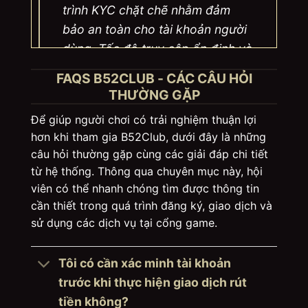
trình KYC chặt chẽ nhằm đảm
bảo an toàn cho tài khoản người
dùng. Tốc độ truy cập ổn định và
nhiều ưu đãi hấp dẫn là những
FAQS B52CLUB - CÁC CÂU HỎI
yếu tố giúp B52Club duy trì sức
THƯỜNG GẶP
hút trên thị trường.
Để giúp người chơi có trải nghiệm thuận lợi
hơn khi tham gia B52Club, dưới đây là những
Truy cập ngay link vào cổng game
câu hỏi thường gặp cùng các giải đáp chi tiết
B52Club chính thức tại địa chỉ:
từ hệ thống. Thông qua chuyên mục này, hội
https://vvvholten.nl/
viên có thể nhanh chóng tìm được thông tin
Hệ Thống Link Vào B52club Chính
cần thiết trong quá trình đăng ký, giao dịch và
Thống Và Cách Nhận Diện Web Giả
sử dụng các dịch vụ tại cổng game.
Mạo
Để không bỏ lỡ bất kỳ chiến dịch săn hũ
Tôi có cần xác minh tài khoản
hay đấu bài cân não nào, việc cài đặt ứng
trước khi thực hiện giao dịch rút
dụng
B52club
trực tiếp lên điện thoại là giải
tiền không?