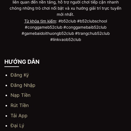
liên quan đến nền tảng, hỗ trợ người chơi tiếp cận nhanh
chức độc lập sẽ tiến hành rà soát toàn
chóng những trò chơi nổi bật và xu hướng giải trí trực tuyến
diện hệ thống để bảo vệ quyền lợi tối đa
mới nhất.
cho người chơi, giữ vững uy tín thương
Từ khóa tìm kiếm
: #b52club #b52clubschool
#conggameb52club #conggamebaib52club
hiệu vững chắc qua hơn nửa thập kỷ phát
#gamebaidoithuongb52club #trangchub52club
triển.
#linkvaob52club
Hệ thống bảo mật thông tin tối tân và cơ
chế chống gian lận định kỳ
HƯỚNG DẪN
Bên cạnh lá chắn pháp lý,
B52 club
còn
thiết lập một hệ thống phòng thủ công nghệ
Đăng Ký
cao để bảo vệ không gian tác chiến riêng tư
Đăng Nhập
của hội viên:
Nạp Tiền
Mã hóa đầu cuối SSL 128-bit:
Hệ thống
Rút Tiền
ứng dụng các thuật toán an ninh mạng
Tải App
tiên tiến, chuyển hóa toàn bộ thông tin
cá nhân và lịch sử giao dịch thành những
Đại Lý
dãy mật mã phức tạp, chặn đứng mọi