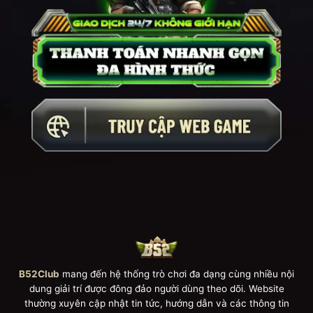
tuyến uy tín hàng đầu thế giới. Để nhận
được chứng nhận này, nhà điều hành phải
đáp ứng các tiêu chuẩn nghiêm ngặt về
năng lực tài chính, bảo mật hệ thống,
phòng chống rửa tiền và bảo vệ người
chơi. Giấy phép GSC là minh chứng cho
tính minh bạch trong vận hành, quy trình
thanh toán đáng tin cậy và cam kết duy
trì môi trường giải trí công bằng, an toàn
theo chuẩn quốc tế.
Tiêu chuẩn nguồn vốn dự trữ:
Để duy trì
giấy phép hoạt động qua nhiều năm,
B52club bắt buộc phải sở hữu tiềm lực
tài chính khổng lồ, cam kết khả năng chi
trả các khoản thưởng lớn cho các “phi
B52Club
mang đến hệ thống trò chơi đa dạng cùng nhiều nội
công” ngay lập tức.
dung giải trí được đông đảo người dùng theo dõi. Website
thường xuyên cập nhật tin tức, hướng dẫn và các thông tin
Thanh tra định kỳ:
Hàng quý, các tổ