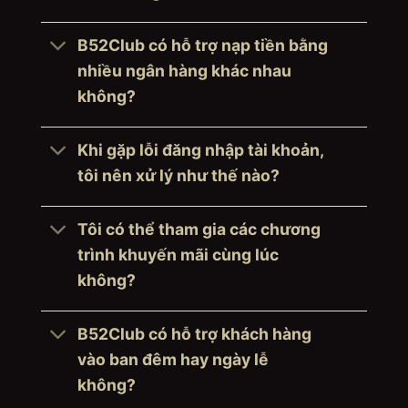
pháp tối ưu giúp các “phi công” kết nối trực
tiếp đến căn cứ mà không lo bị chặn đường
B52Club có hỗ trợ nạp tiền bằng
truyền.
nhiều ngân hàng khác nhau
không?
Khi gặp lỗi đăng nhập tài khoản,
tôi nên xử lý như thế nào?
Tôi có thể tham gia các chương
trình khuyến mãi cùng lúc
Cách truy cập link vào B52club chính thống
không?
Các bước cài đặt ứng dụng B52club mượt
mà cho hệ điều hành iOS (iPhone)
B52Club có hỗ trợ khách hàng
vào ban đêm hay ngày lễ
B52 club
đã tối ưu hóa cấu trúc mã nguồn
không?
để ứng dụng tương thích hoàn hảo với hệ
điều hành đóng của Apple, quy trình cụ thể