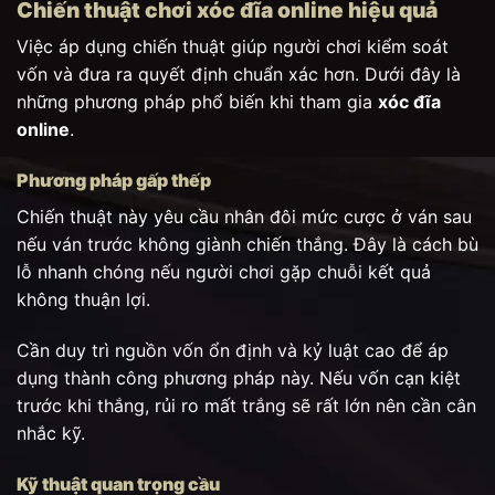
Chiến thuật chơi xóc đĩa online hiệu quả
Việc áp dụng chiến thuật giúp người chơi kiểm soát
vốn và đưa ra quyết định chuẩn xác hơn. Dưới đây là
những phương pháp phổ biến khi tham gia
xóc đĩa
online
.
Phương pháp gấp thếp
Chiến thuật này yêu cầu nhân đôi mức cược ở ván sau
nếu ván trước không giành chiến thắng. Đây là cách bù
lỗ nhanh chóng nếu người chơi gặp chuỗi kết quả
không thuận lợi.
Cần duy trì nguồn vốn ổn định và kỷ luật cao để áp
dụng thành công phương pháp này. Nếu vốn cạn kiệt
trước khi thắng, rủi ro mất trắng sẽ rất lớn nên cần cân
nhắc kỹ.
Kỹ thuật quan trọng cầu