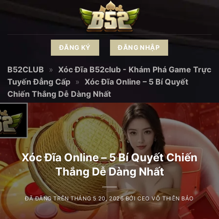
Chuyển
đến
nội
dung
ĐĂNG KÝ
ĐĂNG NHẬP
B52CLUB
»
Xóc Đĩa B52club - Khám Phá Game Trực
Tuyến Đẳng Cấp
»
Xóc Đĩa Online – 5 Bí Quyết
Chiến Thắng Dễ Dàng Nhất
Xóc Đĩa Online – 5 Bí Quyết Chiến
Thắng Dễ Dàng Nhất
ĐÃ ĐĂNG TRÊN
THÁNG 5 20, 2026
BỞI
CEO VÕ THIÊN BẢO