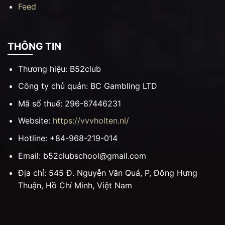
Feed
THÔNG TIN
Thương hiệu: B52club
Công ty chủ quản: BC Gambling LTD
Mã số thuế: 296-87446231
Website:
https://vvvholten.nl/
Hotline: +84-968-219-014
Email:
b52clubschool@gmail.com
Địa chỉ: 545 Đ. Nguyễn Văn Quá, P, Đông Hưng
Thuận, Hồ Chí Minh, Việt Nam