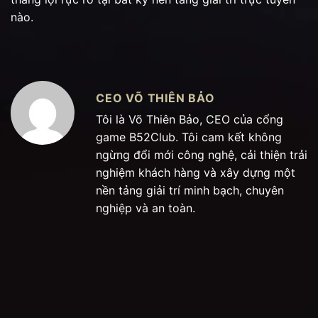
nào.
CEO VÕ THIÊN BẢO
Tôi là Võ Thiên Bảo, CEO của cổng
game B52Club. Tôi cam kết không
ngừng đổi mới công nghệ, cải thiện trải
nghiệm khách hàng và xây dựng một
nền tảng giải trí minh bạch, chuyên
nghiệp và an toàn.