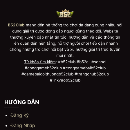
B52Club
mang đến hệ thống trò chơi đa dạng cùng nhiều nội
dung giải trí được đông đảo người dùng theo dõi. Website
thường xuyên cập nhật tin tức, hướng dẫn và các thông tin
liên quan đến nền tảng, hỗ trợ người chơi tiếp cận nhanh
chóng những trò chơi nổi bật và xu hướng giải trí trực tuyến
mới nhất.
Từ khóa tìm kiếm
: #b52club #b52clubschool
#conggameb52club #conggamebaib52club
#gamebaidoithuongb52club #trangchub52club
#linkvaob52club
HƯỚNG DẪN
Đăng Ký
Đăng Nhập